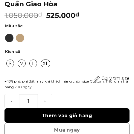
Quần Giao Hòa
1.050.000
525.000
₫
₫
Màu sắc
Kích cỡ
S
M
L
XL
Gợi ý tìm size
+ 15% phụ phí đặt may khi khách hàng chọn size Custom. Thời gian trả
hàng 7-10 ngày.
Quần Giao Hòa số lượng
Thêm vào giỏ hàng
Mua ngay