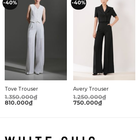
-40%
-40%
Tove Trouser
Avery Trouser
1.350.000
₫
1.250.000
₫
810.000
₫
750.000
₫