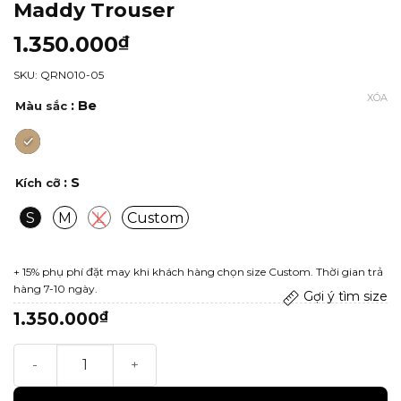
Maddy Trouser
1.350.000
₫
SKU: QRN010-05
XÓA
: Be
Màu sắc
: S
Kích cỡ
S
M
L
Custom
+ 15% phụ phí đặt may khi khách hàng chọn size Custom. Thời gian trả
hàng 7-10 ngày.
Gợi ý tìm size
1.350.000
₫
Maddy Trouser số lượng