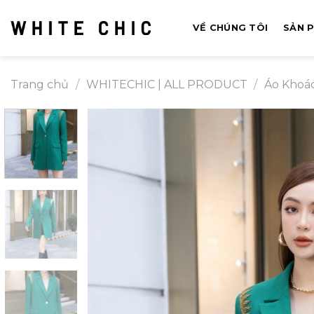
Bỏ
qua
VỀ CHÚNG TÔI
SẢN 
nội
dung
Trang chủ
/
WHITECHIC | ALL PRODUCT
/
Áo Khoá