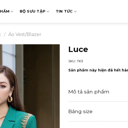
PHẨM
BỘ SƯU TẬP
TIN TỨC
c
/
Áo Vest/Blazer
Luce
SKU: TK3
Sản phẩm này hiện đã hết hà
Mô tả sản phẩm
Bảng size