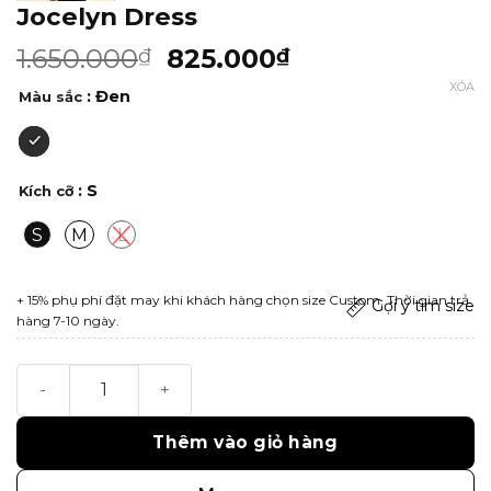
Jocelyn Dress
1.650.000
825.000
₫
₫
XÓA
: Đen
Màu sắc
: S
Kích cỡ
S
M
L
+ 15% phụ phí đặt may khi khách hàng chọn size Custom. Thời gian trả
Gợi ý tìm size
hàng 7-10 ngày.
Jocelyn Dress số lượng
Thêm vào giỏ hàng