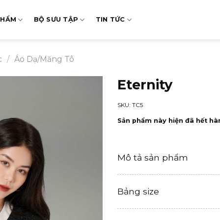
PHẨM
BỘ SƯU TẬP
TIN TỨC
c
/
Áo Dạ/Măng Tô
Eternity
SKU: TC5
Sản phẩm này hiện đã hết hà
Mô tả sản phẩm
Bảng size