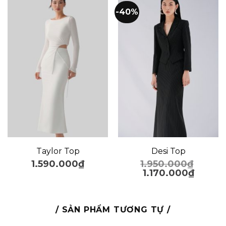
-40%
Taylor Top
Desi Top
1.590.000
₫
1.950.000
₫
1.170.000
₫
/ SẢN PHẨM TƯƠNG TỰ /