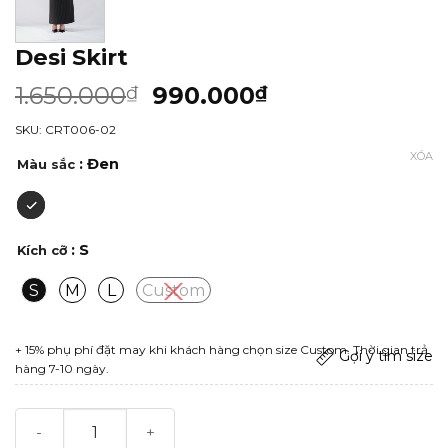
Desi Skirt
1.650.000
990.000
₫
₫
SKU: CRT006-02
XÓA
: Đen
Màu sắc
: S
Kích cỡ
S
M
L
Custom
+ 15% phụ phí đặt may khi khách hàng chọn size Custom. Thời gian trả
Gợi ý tìm size
hàng 7-10 ngày.
Desi Skirt số lượng