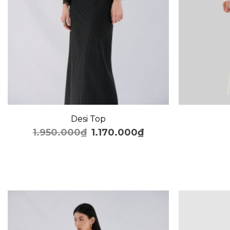
+
+
Desi Top
1.950.000
₫
1.170.000
₫