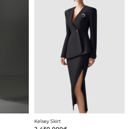
+
Kelsey Skirt
2.450.000
₫