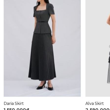
+
+
Daria Skirt
Alva Skirt
1.550.000
₫
2.590.000