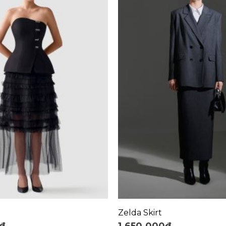
+
Zelda Skirt
₫
1.650.000
₫