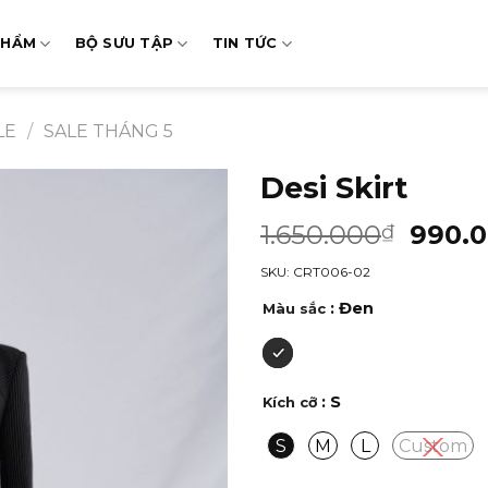
PHẨM
BỘ SƯU TẬP
TIN TỨC
LE
/
SALE THÁNG 5
Desi Skirt
1.650.000
990.
₫
SKU: CRT006-02
: Đen
Màu sắc
: S
Kích cỡ
S
M
L
Custom