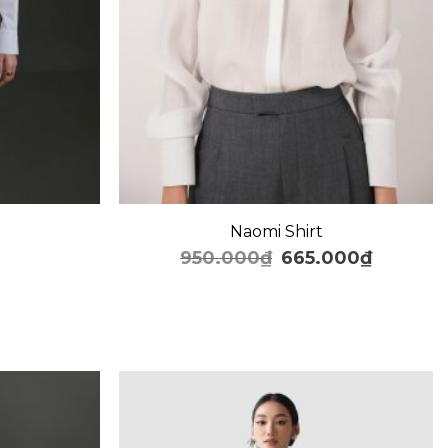
+
Naomi Shirt
950.000
₫
665.000
₫