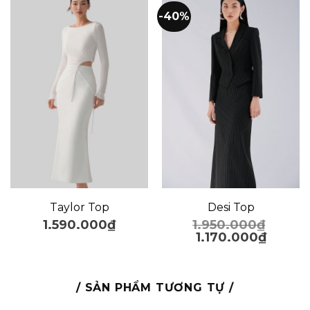
-40%
Taylor Top
Desi Top
1.590.000
₫
1.950.000
₫
1.170.000
₫
/ SẢN PHẨM TƯƠNG TỰ /