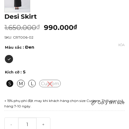
Desi Skirt
1.650.000
990.000
₫
₫
SKU: CRT006-02
XÓA
: Đen
Màu sắc
: S
Kích cỡ
S
M
L
Custom
+ 15% phụ phí đặt may khi khách hàng chọn size Custom. Thời gian trả
Gợi ý tìm size
hàng 7-10 ngày.
Desi Skirt số lượng