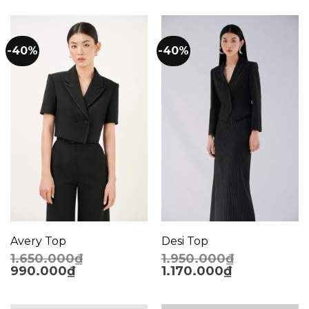
-40%
-40%
Avery Top
Desi Top
1.650.000
₫
1.950.000
₫
990.000
₫
1.170.000
₫