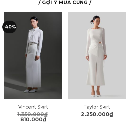
/ GỢI Ý MUA CÙNG /
-40%
Vincent Skirt
Taylor Skirt
1.350.000
₫
2.250.000
₫
810.000
₫