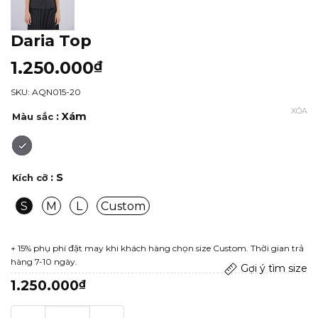
Daria Top
1.250.000
₫
SKU: AQN015-20
XÓA
: Xám
Màu sắc
: S
Kích cỡ
S
M
L
Custom
+ 15% phụ phí đặt may khi khách hàng chọn size Custom. Thời gian trả
hàng 7-10 ngày.
Gợi ý tìm size
1.250.000
₫
Daria Top số lượng