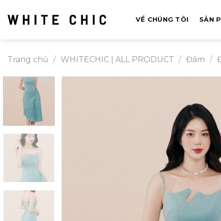
Bỏ
qua
VỀ CHÚNG TÔI
SẢN 
nội
dung
Trang chủ
/
WHITECHIC | ALL PRODUCT
/
Đầm
/