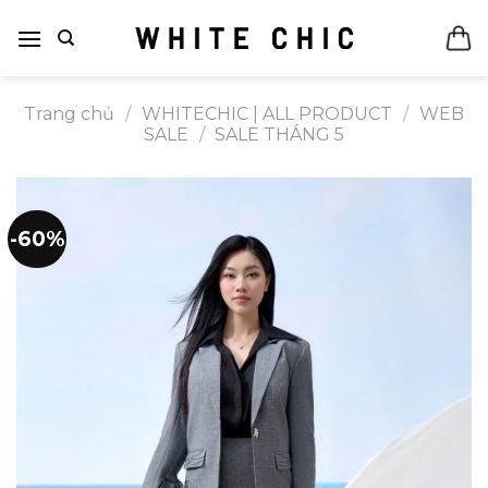
Bỏ
qua
nội
dung
Trang chủ
/
WHITECHIC | ALL PRODUCT
/
WEB
SALE
/
SALE THÁNG 5
-60%