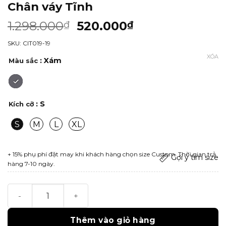
Chân váy Tĩnh
1.298.000
520.000
₫
₫
SKU: CIT019-19
XÓA
: Xám
Màu sắc
: S
Kích cỡ
S
M
L
XL
+ 15% phụ phí đặt may khi khách hàng chọn size Custom. Thời gian trả
Gợi ý tìm size
hàng 7-10 ngày.
Chân váy Tĩnh số lượng
Thêm vào giỏ hàng