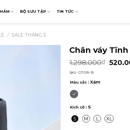
PHẨM
BỘ SƯU TẬP
TIN TỨC
LE
/
SALE THÁNG 5
Chân váy Tĩnh
1.298.000
520.0
₫
SKU: CIT019-19
: Xám
Màu sắc
: S
Kích cỡ
S
M
L
XL