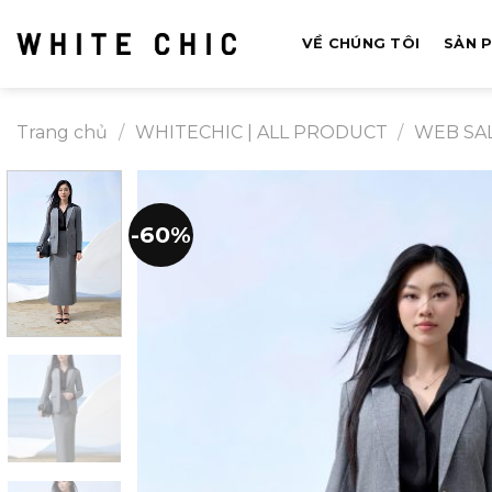
Bỏ
qua
VỀ CHÚNG TÔI
SẢN 
nội
dung
Trang chủ
/
WHITECHIC | ALL PRODUCT
/
WEB SA
-60%