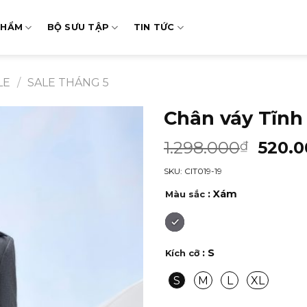
PHẨM
BỘ SƯU TẬP
TIN TỨC
LE
/
SALE THÁNG 5
Chân váy Tĩnh
1.298.000
520.0
₫
SKU: CIT019-19
: Xám
Màu sắc
: S
Kích cỡ
S
M
L
XL