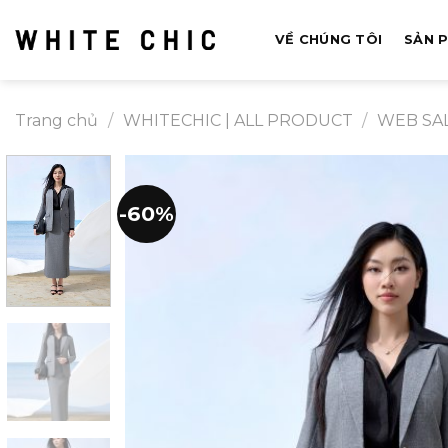
Bỏ
qua
VỀ CHÚNG TÔI
SẢN 
nội
dung
Trang chủ
/
WHITECHIC | ALL PRODUCT
/
WEB SA
-60%