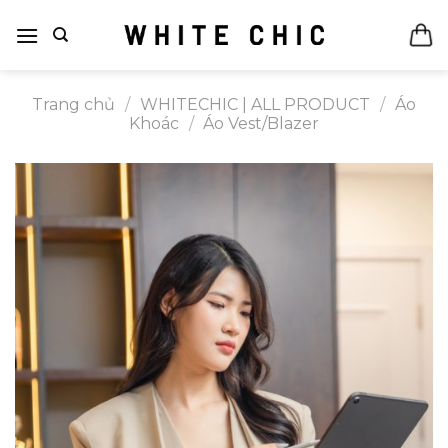
Bỏ
qua
nội
dung
Trang chủ
/
WHITECHIC | ALL PRODUCT
/
Áo
Khoác
/
Áo Vest/Blazer