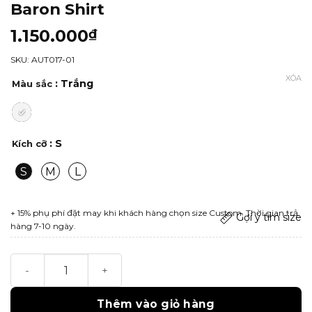
Baron Shirt
1.150.000
₫
SKU: AUT017-01
XÓA
: Trắng
Màu sắc
: S
Kích cỡ
S
M
L
+ 15% phụ phí đặt may khi khách hàng chọn size Custom. Thời gian trả
Gợi ý tìm size
hàng 7-10 ngày.
Baron Shirt số lượng
Thêm vào giỏ hàng