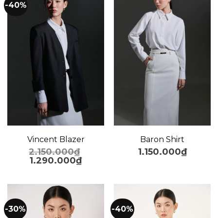
-40%
Vincent Blazer
Baron Shirt
2.150.000
₫
1.150.000
₫
1.290.000
₫
-30%
-40%