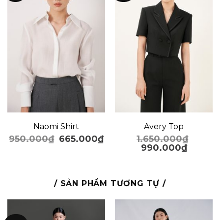
Naomi Shirt
Avery Top
950.000
₫
665.000
₫
1.650.000
₫
990.000
₫
/ SẢN PHẨM TƯƠNG TỰ /