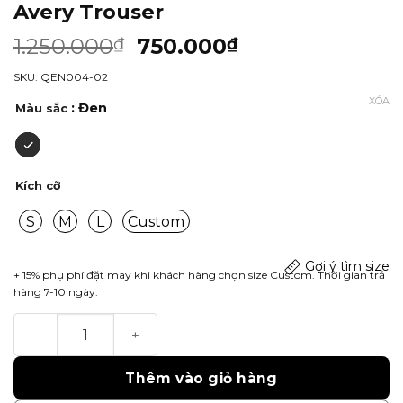
Avery Trouser
1.250.000
750.000
₫
₫
SKU: QEN004-02
XÓA
: Đen
Màu sắc
Kích cỡ
S
M
L
Custom
Gợi ý tìm size
+ 15% phụ phí đặt may khi khách hàng chọn size Custom. Thời gian trả
hàng 7-10 ngày.
Avery Trouser số lượng
Thêm vào giỏ hàng