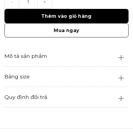
1.350.000₫.
là:
675.000₫.
Thêm vào giỏ hàng
Mua ngay
Mô tả sản phẩm
Bảng size
Quy định đổi trả