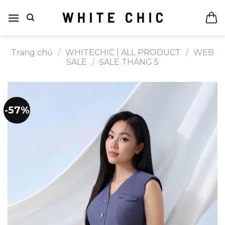
Bỏ
qua
nội
dung
Trang chủ
/
WHITECHIC | ALL PRODUCT
/
WEB
SALE
/
SALE THÁNG 5
-57%