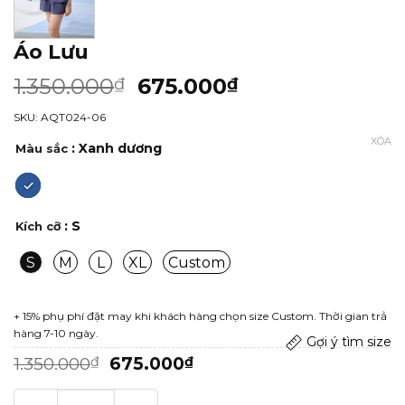
Áo Lưu
1.350.000
675.000
₫
₫
SKU: AQT024-06
XÓA
: Xanh dương
Màu sắc
: S
Kích cỡ
S
M
L
XL
Custom
+ 15% phụ phí đặt may khi khách hàng chọn size Custom. Thời gian trả
hàng 7-10 ngày.
Gợi ý tìm size
Giá
Giá
1.350.000
675.000
₫
₫
gốc
hiện
là:
tại
Áo Lưu số lượng