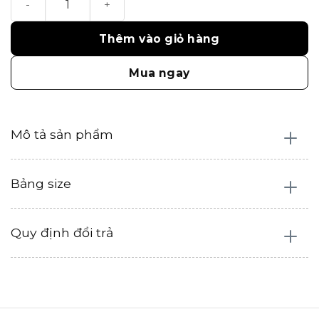
1.350.000₫.
là:
675.000₫.
Thêm vào giỏ hàng
Mua ngay
Mô tả sản phẩm
Bảng size
Quy định đổi trả