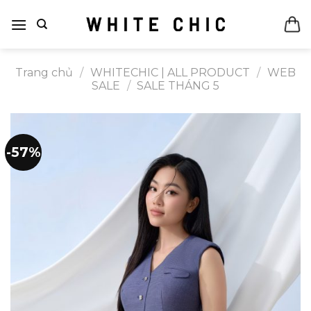
Bỏ
qua
nội
dung
Trang chủ
/
WHITECHIC | ALL PRODUCT
/
WEB
SALE
/
SALE THÁNG 5
-57%