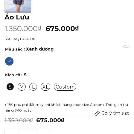
Áo Lưu
1.350.000
675.000
₫
₫
SKU: AQT024-06
XÓA
: Xanh dương
Màu sắc
: S
Kích cỡ
S
M
L
XL
Custom
+ 15% phụ phí đặt may khi khách hàng chọn size Custom. Thời gian trả
hàng 7-10 ngày.
Gợi ý tìm size
Giá
Giá
1.350.000
675.000
₫
₫
gốc
hiện
là:
tại
Áo Lưu số lượng