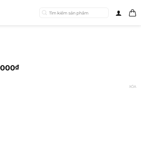
Tìm
kiếm:
h
.000
₫
XÓA