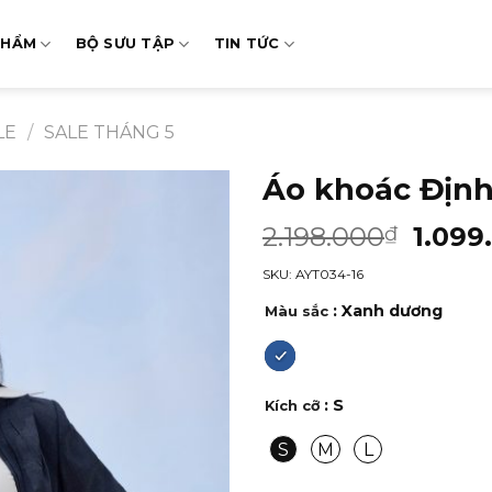
PHẨM
BỘ SƯU TẬP
TIN TỨC
LE
/
SALE THÁNG 5
Áo khoác Địn
2.198.000
1.099
₫
SKU: AYT034-16
: Xanh dương
Màu sắc
: S
Kích cỡ
S
M
L