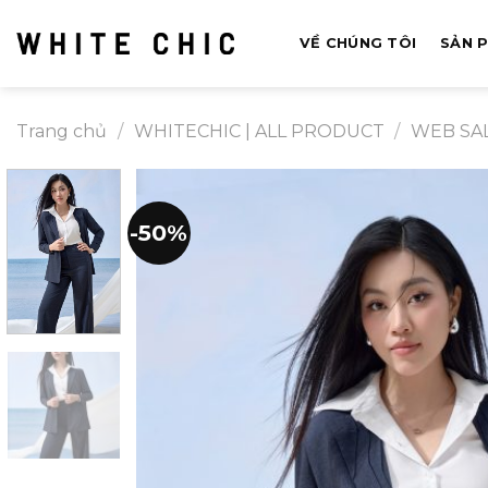
Bỏ
qua
VỀ CHÚNG TÔI
SẢN 
nội
dung
Trang chủ
/
WHITECHIC | ALL PRODUCT
/
WEB SA
-50%