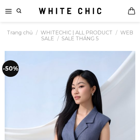
Bỏ
qua
nội
dung
Trang chủ
/
WHITECHIC | ALL PRODUCT
/
WEB
SALE
/
SALE THÁNG 5
-50%