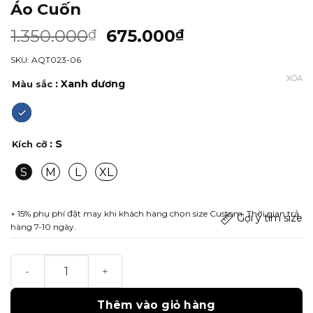
Áo Cuốn
1.350.000
675.000
₫
₫
SKU: AQT023-06
XÓA
: Xanh dương
Màu sắc
: S
Kích cỡ
S
M
L
XL
+ 15% phụ phí đặt may khi khách hàng chọn size Custom. Thời gian trả
Gợi ý tìm size
hàng 7-10 ngày.
Áo Cuốn số lượng
Thêm vào giỏ hàng