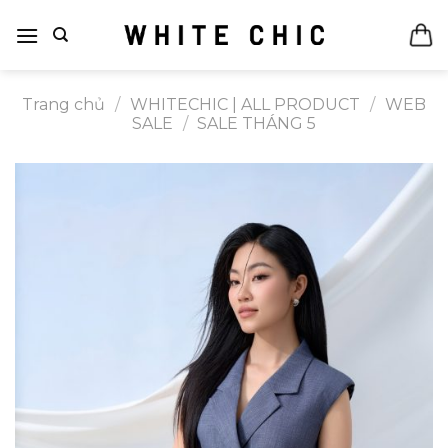
Bỏ
qua
nội
dung
Trang chủ
/
WHITECHIC | ALL PRODUCT
/
WEB
SALE
/
SALE THÁNG 5