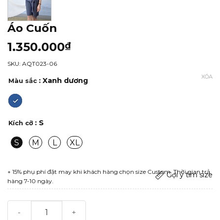
Áo Cuốn
1.350.000
₫
SKU: AQT023-06
XÓA
: Xanh dương
Màu sắc
: S
Kích cỡ
S
M
L
XL
+ 15% phụ phí đặt may khi khách hàng chọn size Custom. Thời gian trả
Gợi ý tìm size
hàng 7-10 ngày.
Áo Cuốn số lượng