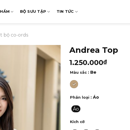
PHẨM
BỘ SƯU TẬP
TIN TỨC
t bộ co-ords
Andrea Top
1.250.000
₫
: Be
Màu sắc
: Áo
Phân loại
Áo
Kích cỡ