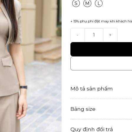
S
M
L
+ 15% phụ phí đặt may khi khách hà
Andrea Top số lượng
Mô tả sản phẩm
Bảng size
Quy định đổi trả