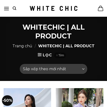
Bỏ
qua
nội
dung
WHITECHIC | ALL
PRODUCT
Trang chủ
/
WHITECHIC | ALL PRODUCT
LỌC
Tím
-50%