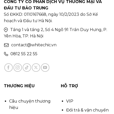
CÔNG TY CỔ PHẦN DỊCH VỤ THƯƠNG MẠI VÀ
ĐẦU TƯ BẢO TRUNG
Số ĐKKD: 0110167668, ngày 10/2/2023 do Sở Kế
hoạch và Đầu tư Hà Nội.
Tầng 1 và tầng 2, Số 4 Ngõ 91 Trần Duy Hưng, P.
Yên Hòa, TP. Hà Nội
contact@whitechic.vn
0812 55 22 55
THƯƠNG HIỆU
HỖ TRỢ
Câu chuyện thương
VIP
hiệu
Đổi trả & vận chuyển