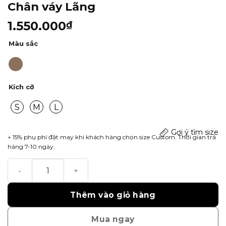
Chân váy Lãng
1.550.000
₫
Màu sắc
Kích cỡ
S
M
L
Gợi ý tìm size
+ 15% phụ phí đặt may khi khách hàng chọn size Custom. Thời gian trả
hàng 7-10 ngày.
Chân váy Lãng số lượng
Thêm vào giỏ hàng
Mua ngay