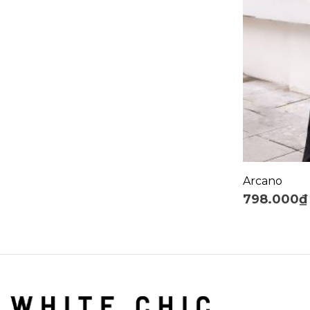
+
Arcano
798.000
₫