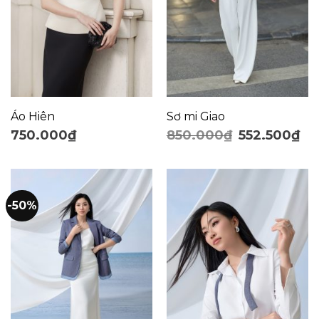
Áo Hiên
Sơ mi Giao
750.000
₫
850.000
₫
552.500
₫
-50%