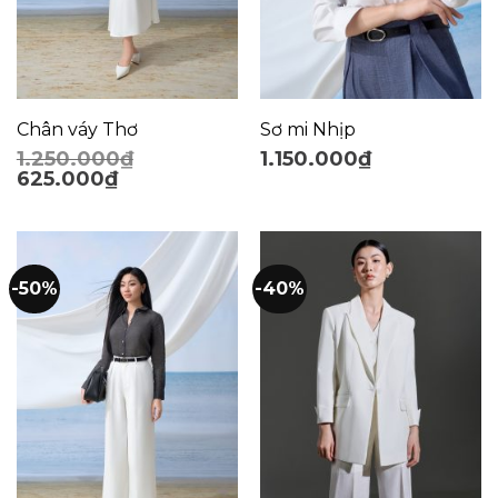
Chân váy Thơ
Sơ mi Nhịp
1.250.000
₫
1.150.000
₫
625.000
₫
-50%
-40%