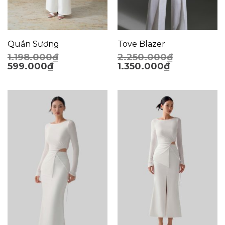
Quần Sương
Tove Blazer
1.198.000
₫
2.250.000
₫
599.000
₫
1.350.000
₫