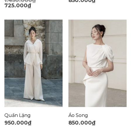
1.450.000
₫
850.000
₫
725.000
₫
Quần Lặng
Áo Song
950.000
₫
850.000
₫