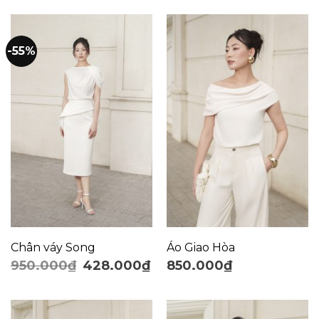
-55%
Chân váy Song
Áo Giao Hòa
950.000
₫
428.000
₫
850.000
₫