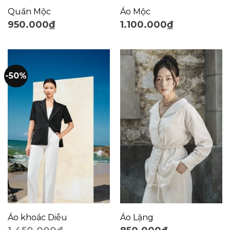
Quần Mộc
Áo Mộc
950.000
₫
1.100.000
₫
-50%
Áo khoác Diễu
Áo Lặng