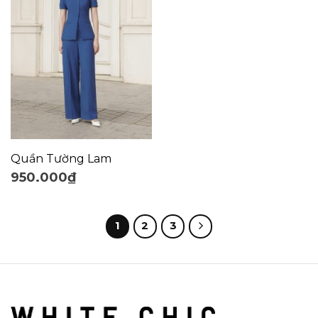
Quần Tường Lam
950.000
₫
1
2
3