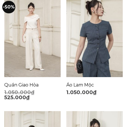
-50%
Quần Giao Hòa
Áo Lam Mộc
1.050.000
₫
1.050.000
₫
525.000
₫