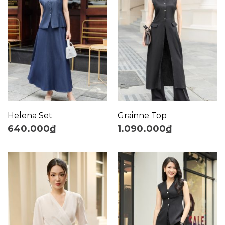
Helena Set
Grainne Top
640.000
₫
1.090.000
₫