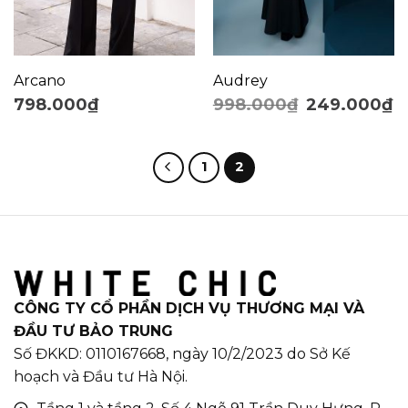
Arcano
Audrey
798.000
₫
998.000
₫
249.000
₫
1
2
CÔNG TY CỔ PHẦN DỊCH VỤ THƯƠNG MẠI VÀ
ĐẦU TƯ BẢO TRUNG
Số ĐKKD: 0110167668, ngày 10/2/2023 do Sở Kế
hoạch và Đầu tư Hà Nội.