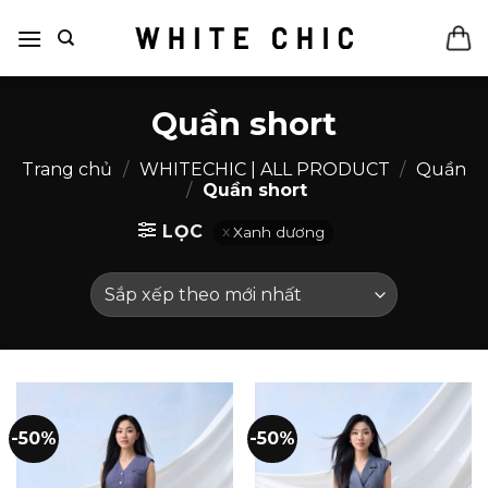
Bỏ
qua
nội
dung
Quần short
Trang chủ
/
WHITECHIC | ALL PRODUCT
/
Quần
/
Quần short
LỌC
Xanh dương
-50%
-50%