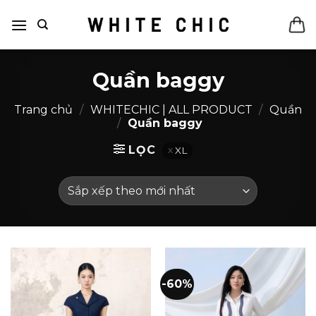
Bỏ
qua
nội
dung
Quần baggy
Trang chủ
/
WHITECHIC | ALL PRODUCT
/
Quần
/
Quần baggy
LỌC
XL
-60%