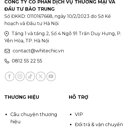
CÔNG TY CỔ PHẦN DỊCH VỤ THƯƠNG MẠI VÀ
ĐẦU TƯ BẢO TRUNG
Số ĐKKD: 0110167668, ngày 10/2/2023 do Sở Kế
hoạch và Đầu tư Hà Nội.
Tầng 1 và tầng 2, Số 4 Ngõ 91 Trần Duy Hưng, P.
Yên Hòa, TP. Hà Nội
contact@whitechic.vn
0812 55 22 55
THƯƠNG HIỆU
HỖ TRỢ
Câu chuyện thương
VIP
hiệu
Đổi trả & vận chuyển