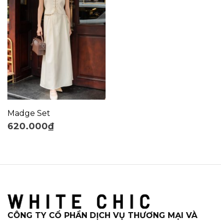
Madge Set
620.000
₫
CÔNG TY CỔ PHẦN DỊCH VỤ THƯƠNG MẠI VÀ