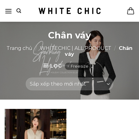
Bỏ
qua
nội
dung
Chân váy
Trang chủ
/
WHITECHIC | ALL PRODUCT
/
Chân
váy
LỌC
Freesize