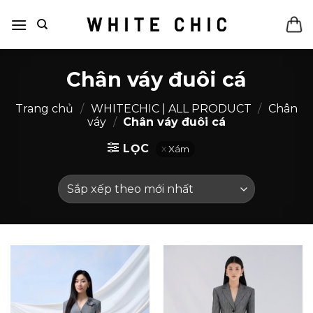
Bỏ
qua
nội
dung
Chân váy đuôi cá
Trang chủ
/
WHITECHIC | ALL PRODUCT
/
Chân
váy
/
Chân váy đuôi cá
LỌC
Xám