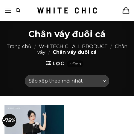
Bỏ
qua
nội
dung
Chân váy đuôi cá
Trang chủ
/
WHITECHIC | ALL PRODUCT
/
Chân
váy
/
Chân váy đuôi cá
LỌC
Đen
-75%