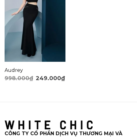
Audrey
998.000
₫
249.000
₫
CÔNG TY CỔ PHẦN DỊCH VỤ THƯƠNG MẠI VÀ