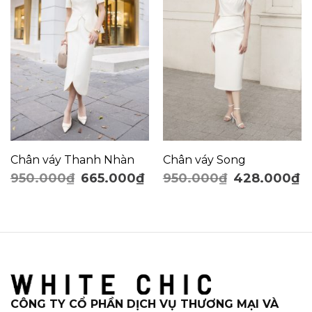
Chân váy Thanh Nhàn
Chân váy Song
950.000
₫
665.000
₫
950.000
₫
428.000
₫
CÔNG TY CỔ PHẦN DỊCH VỤ THƯƠNG MẠI VÀ