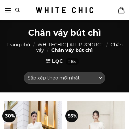
Bỏ
qua
nội
dung
Chân váy bút chì
Trang chủ
/
WHITECHIC | ALL PRODUCT
/
Chân
váy
/
Chân váy bút chì
LỌC
Be
-30%
-55%