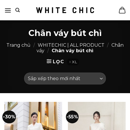
Bỏ
qua
nội
dung
Chân váy bút chì
Trang chủ
/
WHITECHIC | ALL PRODUCT
/
Chân
váy
/
Chân váy bút chì
LỌC
XL
-30%
-55%