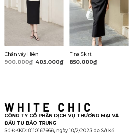
Chân váy Hiên
Tina Skirt
900.000
₫
405.000
₫
850.000
₫
CÔNG TY CỔ PHẦN DỊCH VỤ THƯƠNG MẠI VÀ
ĐẦU TƯ BẢO TRUNG
Số ĐKKD: 0110167668, ngày 10/2/2023 do Sở Kế