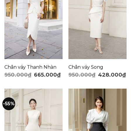
Chân váy Thanh Nhàn
Chân váy Song
950.000
₫
665.000
₫
950.000
₫
428.000
₫
-55%