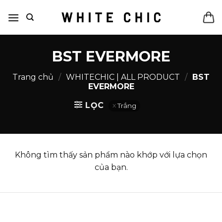
Bỏ
qua
nội
dung
BST EVERMORE
Trang chủ
/
WHITECHIC | ALL PRODUCT
/
BST
EVERMORE
LỌC
Trắng
Không tìm thấy sản phẩm nào khớp với lựa chọn
của bạn.