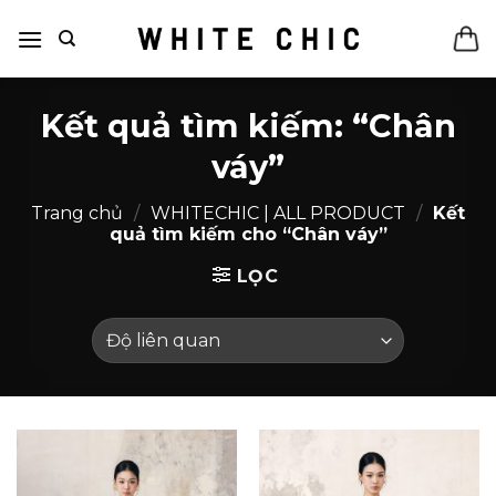
Bỏ
qua
nội
dung
Kết quả tìm kiếm: “Chân
váy”
Trang chủ
/
WHITECHIC | ALL PRODUCT
/
Kết
quả tìm kiếm cho “Chân váy”
LỌC