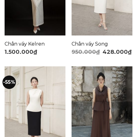
Chân váy Kelren
Chân váy Song
1.500.000
₫
950.000
₫
428.000
₫
-55%