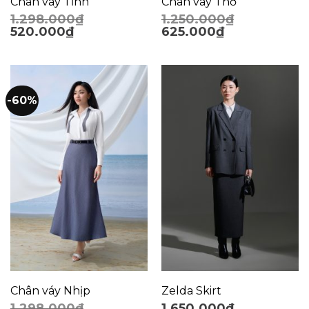
Chân váy Tĩnh
Chân váy Thơ
1.298.000
₫
1.250.000
₫
520.000
₫
625.000
₫
-60%
Chân váy Nhịp
Zelda Skirt
1.298.000
₫
1.650.000
₫