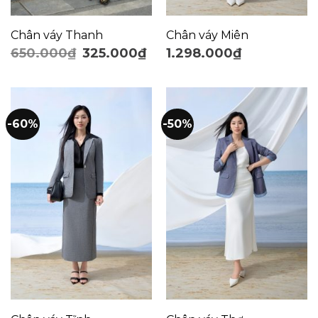
Chân váy Thanh
Chân váy Miên
650.000
₫
325.000
₫
1.298.000
₫
-60%
-50%