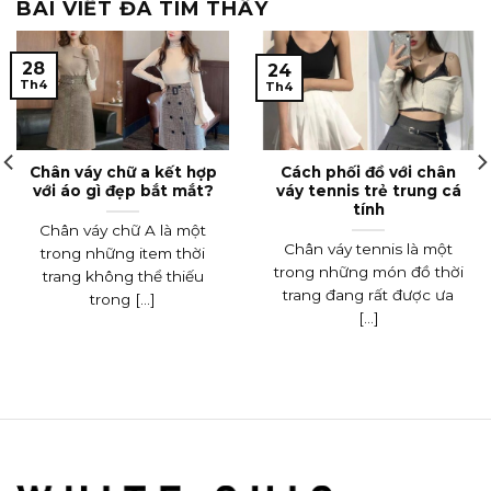
BÀI VIẾT ĐÃ TÌM THẤY
28
24
Th4
Th4
Chân váy chữ a kết hợp
Cách phối đồ với chân
với áo gì đẹp bắt mắt?
váy tennis trẻ trung cá
tính
Chân váy chữ A là một
Chân váy tennis là một
trong những item thời
trong những món đồ thời
trang không thể thiếu
trang đang rất được ưa
trong [...]
[...]