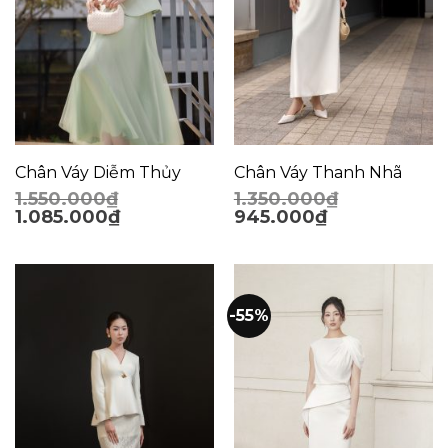
Chân Váy Diễm Thủy
Chân Váy Thanh Nhã
1.550.000
₫
1.350.000
₫
1.085.000
₫
945.000
₫
-55%