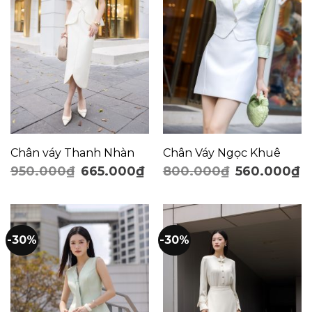
Chân váy Thanh Nhàn
Chân Váy Ngọc Khuê
950.000
₫
665.000
₫
800.000
₫
560.000
₫
-30%
-30%